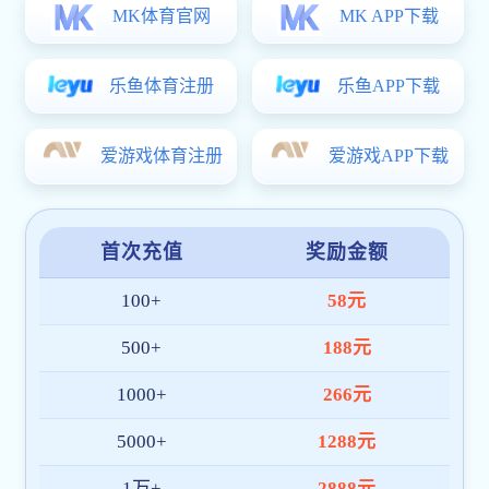
戏平台,所以现在XK体育官方平台免费下载,一定会给大家提供最好的
娱乐享受,拥有一个好平台。...
智能分析引擎...
·
星空体育平台也成为玩家们...
RSS 订阅
关于 星空体育平台：我们的团队、文化与价值观。
文章阅读体验...
·
分类标签导航
RSS 订阅
星空体育平台 公司简介：深耕 星空体育平台 赛事服务多年，经验丰
富。
政策引言
·
文章阅读体验
RSS 订阅