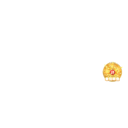
日益壮大的今天，一场超级杯的强强对话总能点燃球迷...
2026-06-19
勒沃库森先丢后追多纳鲁马百场里程碑强度拉满
在世界杯的浩瀚星
空中，总有一些夜晚因为戏剧性的转折而变得格外璀...
2026-06-22
瑞士vs卡塔尔2026世界杯中路渗透
瑞士vs卡塔尔2026世界杯中路渗
透：精密机器与中东魔术师的博弈当20...
2026-06-21
分类：
体育平台
大小：
49.9M
授权：
免费
语言：
中文
更新：
2026-08-08 04:47
平台：
全平台
标签：
星空体育平台
星空官网登录最新版
星空官网登录官方网站
星空官网登录登录入口
星空官网登录app下载