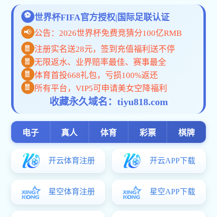
星空体育平台也成为玩家们最为看重的一款能够体验赚...
志愿者时长
星空体育平台也成为玩家们
最为看重...
星空体育平台也成为玩家们最为看重的一款能够
体验赚钱快感的游戏平台,所以现在XK体育官方
平台免费下载,一定会给大家提供最好的娱...
列表精选资讯