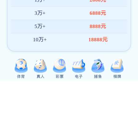
了机会。
具体到这场比赛的角球预测，我们可以从两队近期的
角球表现中寻找线索。乌兹别克斯坦在最近的五场比
赛中，总共获得了21个角球，其中4个转化为了进
球，角球得分率约为19%。而哥伦比亚在同期比赛
中，获得了26个角球，但仅有2个进球，角球得分率
约为8%。这表明乌兹别克斯坦在角球进攻中的效率
略高，而哥伦比亚则在角球防守中稍显不稳。然而，
哥伦比亚的整体实力更强，他们可能会在比赛中制造
更多的角球机会，从而抵消乌兹别克斯坦在效率上的
优势。角球分析进一步显示，乌兹别克斯坦的角球大
多来自于右路，而哥伦比亚的左路防守则相对薄弱，
这或将成为乌兹别克斯坦的主攻方向。同时，哥伦比
亚的角球多由中路发起，这需要乌兹别克斯坦的后防
线保持高度警惕，尤其是对米纳的防守。
有趣的是，这场角球分析也揭示了两队在战术哲学上
的差异。乌兹别克斯坦更倾向于利用角球作为直接得